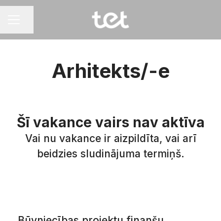
Dalīties ar lapu
KARJERAS IZVĒLNE
Arhitekts/-e
Šī vakance vairs nav aktīva
Vai nu vakance ir aizpildīta, vai arī
beidzies sludinājuma termiņš.
Būvniecības projektu finanšu