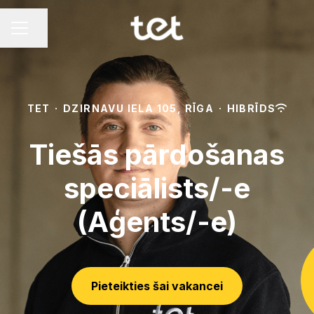
Dalīties ar lapu
KARJERAS IZVĒLNE
TET
·
DZIRNAVU IELA 105, RĪGA
·
HIBRĪDS
Tiešās pārdošanas
speciālists/-e
(Aģents/-e)
Pieteikties šai vakancei