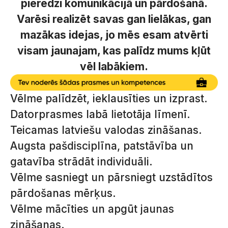
pieredzi komunikācijā un pārdošanā.
Varēsi realizēt savas gan lielākas, gan
mazākas idejas, jo mēs esam atvērti
visam jaunajam, kas palīdz mums kļūt
vēl labākiem.
Vēlme palīdzēt, ieklausīties un izprast.
Datorprasmes labā lietotāja līmenī.
Teicamas latviešu valodas zināšanas.
Augsta pašdisciplīna, patstāvība un
gatavība strādāt individuāli.
Vēlme sasniegt un pārsniegt uzstādītos
pārdošanas mērķus.
Vēlme mācīties un apgūt jaunas
zināšanas.