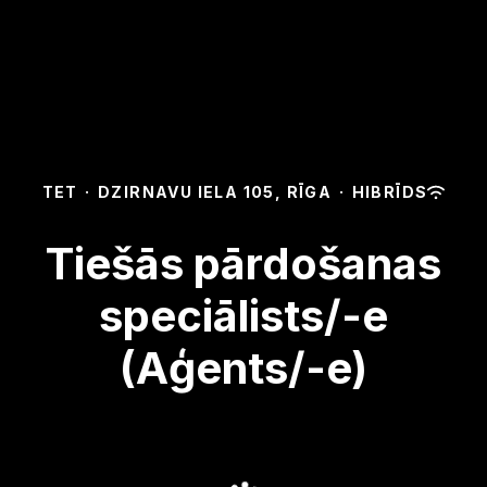
TET
·
DZIRNAVU IELA 105, RĪGA
·
HIBRĪDS
Tiešās pārdošanas
speciālists/-e
(Aģents/-e)