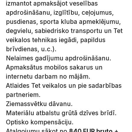
izmantot apmaksājot veselības
apdrošināšanu, izglītību, ceļojumus,
pusdienas, sporta kluba apmeklējumu,
degvielu, sabiedrisko transportu un Tet
veikalos tehnikas iegādi, papildus
brīvdienas, u.c.).
Nelaimes gadījumu apdrošināšanu.
Apmaksātus mobilos sakarus un
internetu darbam no mājām.
Atlaides Tet veikalos un pie sadarbības
partneriem.
Ziemassvētku dāvanu.
Materiālu atbalstu grūtā dzīves brīdī.
Optisko kompensāciju.
Atalgojumu sākot no
840 EUR bruto
+