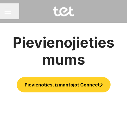
Dalīties ar lapu
KARJERAS IZVĒLNE
Pievienojieties
mums
Pievienoties, izmantojot Connect