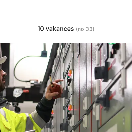
10 vakances
(no 33)