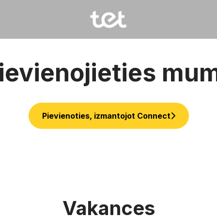
ievienojieties mu
Pievienoties, izmantojot Connect
Vakances