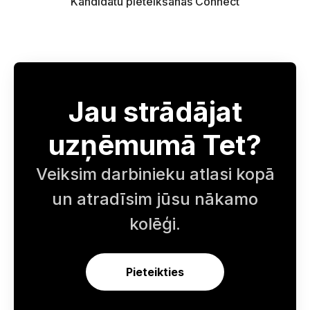
Kandidātu pieteikšanās Connect
Jau strādājat
uzņēmumā Tet?
Veiksim darbinieku atlasi kopā
un atradīsim jūsu nākamo
kolēģi.
Pieteikties