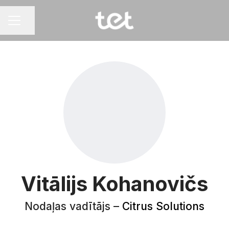
Dalīties ar lapu
KARJERAS IZVĒLNE
Vitālijs Kohanovičs
Nodaļas vadītājs –
Citrus Solutions