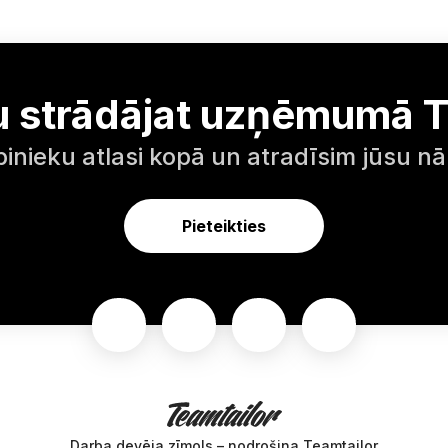
u strādājat uzņēmumā T
inieku atlasi kopā un atradīsim jūsu n
Pieteikties
Darba devēja zīmols
– nodrošina Teamtailor