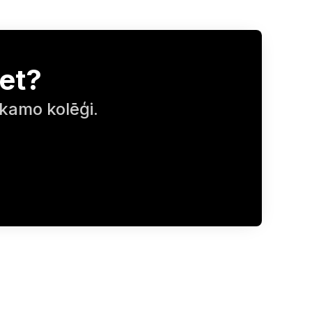
et?
ākamo kolēģi.