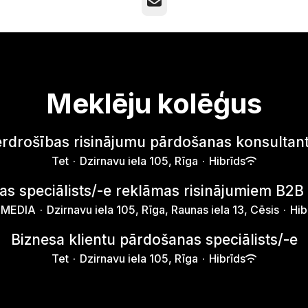
E-pasts
Meklēju kolēģus
erdrošības risinājumu pārdošanas konsultant
Tet
·
Dzirnavu iela 105, Rīga
·
Hibrīds
s speciālists/-e reklāmas risinājumiem B2
o MEDIA
·
Dzirnavu iela 105, Rīga, Raunas iela 13, Cēsis
·
Hib
Biznesa klientu pārdošanas speciālists/-e
Tet
·
Dzirnavu iela 105, Rīga
·
Hibrīds