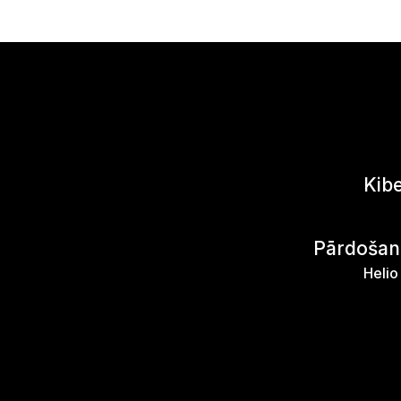
Kib
Pārdošana
Heli