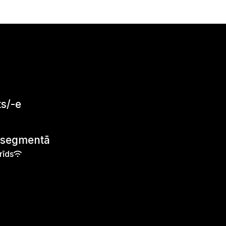
s/-e
B segmentā
rīds